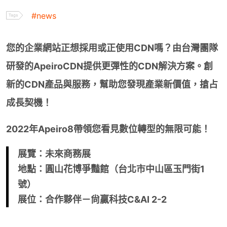
#news
SOC託管
全球加速
您的企業網站正想採用或正使用CDN嗎？由台灣團隊
研發的ApeiroCDN提供更彈性的CDN解決方案。創
FAQ
新的CDN產品與服務，幫助您發現產業新價值，搶占
成長契機！
趨勢觀點
2022年Apeiro8帶領您看見數位轉型的無限可能！
展覽：未來商務展
關於我們
地點：圓山花博爭豔館（台北市中山區玉門街1
號）
下載白皮書
展位：合作夥伴－尙贏科技C&AI 2-2