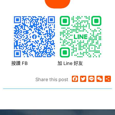
約
按讚 FB
加 Line 好友
Facebook
Twitter
Line
WeCh
分
Share this post
享