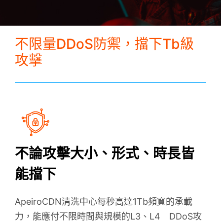
SOC託管
不限量DDoS防禦，擋下Tb級
全球加速
攻擊
FAQ
趨勢觀點
不論攻擊大小、形式、時長皆
關於我們
能擋下
下載白皮書
ApeiroCDN清洗中心每秒高達1Tb頻寬的承載
力，能應付不限時間與規模的L3、L4 DDoS攻