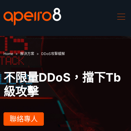
產品介紹
Home
解決方案
DDoS攻擊緩解
ApeiroCDN
不限量DDoS，擋下Tb
解決方案
級攻擊
中國加速
DDoS攻擊緩解
聯絡專人
WAF防禦