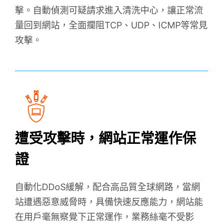
網站加速指南
擊。自動偵測可疑請求進入清洗中心，讓正常流
WAF 規則實戰攻略
量回到網站，全面攔阻TCP、UDP、ICMP等常見
攻擊。
Ａ級資安監控
CH
EN
遭受攻擊時，網站正常運作保
證
自動化DDoS緩解，配合高品質全球網路，當網
站遭遇惡意威脅時，具備快速反應能力，網站能
在用戶毫無察覺下正常運作，業務絲毫不受影