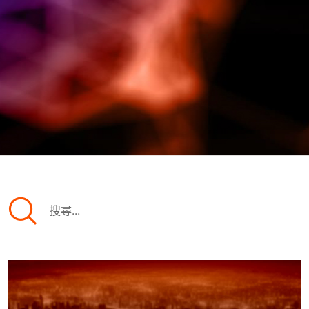
SOC託管
全球加速
FAQ
趨勢觀點
搜
關於我們
尋
關
鍵
字:
下載白皮書