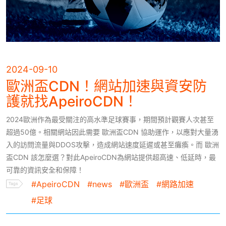
2024-09-10
歐洲盃CDN！網站加速與資安防
護就找ApeiroCDN！
2024歐洲作為最受關注的高水準足球賽事，期間預計觀賽人次甚至
超過50億。相關網站因此需要 歐洲盃CDN 協助運作，以應對大量湧
入的訪問流量與DDOS攻擊，造成網站速度延遲或甚至癱瘓。而 歐洲
盃CDN 該怎麼選？對此ApeiroCDN為網站提供超高速、低延時，最
可靠的資訊安全和保障！
#ApeiroCDN
#news
#歐洲盃
#網路加速
#足球