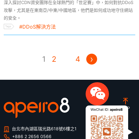
深入探討CDN資安團隊在全球熱門的「世足賽」中，如何對抗DDoS
攻擊，尤其是在東南亞/中東/中國地區，他們是如何成功地守住網站
的安全。
#DDoS解決方法
文
›
1
2
...
4
章
分
頁
台北市內湖區瑞光路618號6樓之1
+886 2 2656 0566