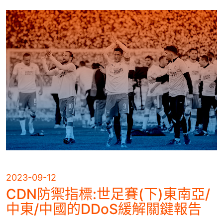
2023-09-12
CDN防禦指標:世足賽(下)東南亞/
中東/中國的DDoS緩解關鍵報告