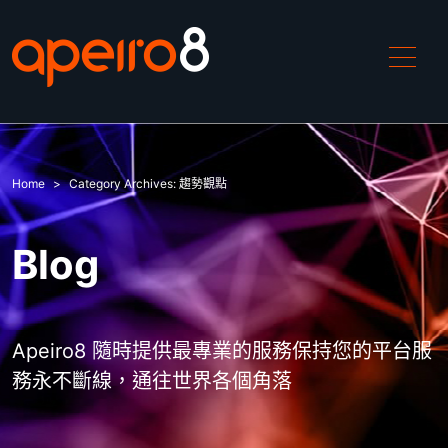
產品介紹
Home
Category Archives:
趨勢觀點
ApeiroCDN
Blog
解決方案
中國加速
Apeiro8 隨時提供最專業的服務保持您的平台服
務永不斷線，通往世界各個角落
DDoS攻擊緩解
WAF防禦