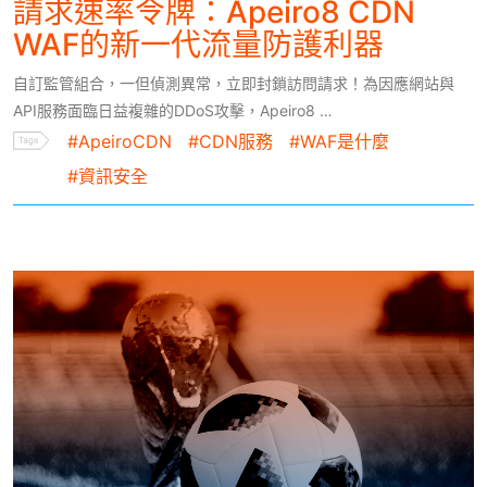
請求速率令牌：Apeiro8 CDN
WAF的新一代流量防護利器
自訂監管組合，一但偵測異常，立即封鎖訪問請求！為因應網站與
API服務面臨日益複雜的DDoS攻擊，Apeiro8 …
#ApeiroCDN
#CDN服務
#WAF是什麼
#資訊安全