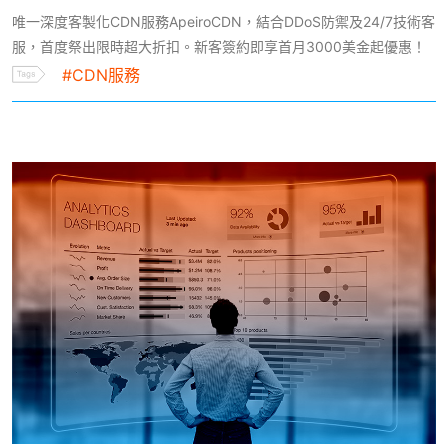
唯一深度客製化CDN服務ApeiroCDN，結合DDoS防禦及24/7技術客
服，首度祭出限時超大折扣。新客簽約即享首月3000美金起優惠！
#CDN服務