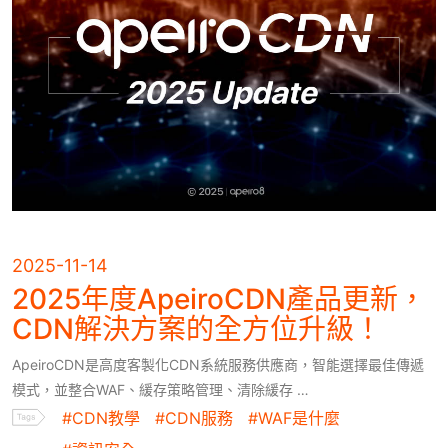
網站加速指南
WAF 規則實戰攻略
Ａ級資安監控
CH
EN
2025-11-14
2025年度ApeiroCDN產品更新，
CDN解決方案的全方位升級！
ApeiroCDN是高度客製化CDN系統服務供應商，智能選擇最佳傳遞
模式，並整合WAF、緩存策略管理、清除緩存 …
#CDN教學
#CDN服務
#WAF是什麼