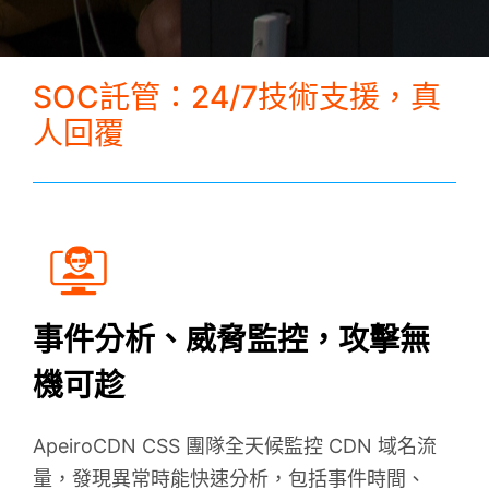
SOC託管
SOC託管：24/7技術支援，真
全球加速
人回覆
FAQ
趨勢觀點
事件分析、威脅監控，攻擊無
關於我們
機可趁
下載白皮書
ApeiroCDN CSS 團隊全天候監控 CDN 域名流
量，發現異常時能快速分析，包括事件時間、