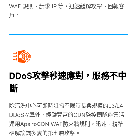
網站加速指南
WAF 規則、請求 IP 等，迅速緩解攻擊、回報客
WAF 規則實戰攻略
戶。
Ａ級資安監控
DDoS攻擊秒速應對，服務不中
CH
EN
斷
除清洗中心可即時阻擋不限時長與規模的L3/L4
DDoS攻擊外，經驗豐富的CDN監控團隊能靈活
運用ApeiroCDN WAF防火牆規則，迅速、精準
破解詭譎多變的第七層攻擊。