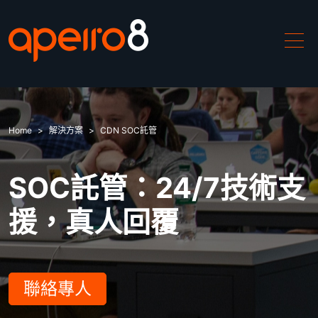
產品介紹
Home
解決方案
CDN SOC託管
ApeiroCDN
SOC託管：24/7技術支
解決方案
援，真人回覆
中國加速
DDoS攻擊緩解
聯絡專人
WAF防禦