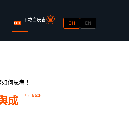
下載白皮書
CH
EN
網站加速指南
WAF 規則實戰
Ａ級資安監控
攻略
該如何思考！
Back
與成