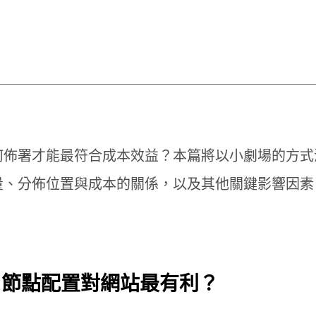
n
SOC託管
全球加速
FAQ
何佈署才能最符合成本效益？本篇將以小劇場的方式
趨勢觀點
量、分佈位置與成本的關係，以及其他關鍵影響因素
關於我們
下載白皮書
N節點配置對網站最有利？