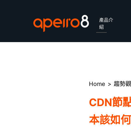
產品介
紹
ApeiroCDN
Home
趨勢
CDN節
本該如何