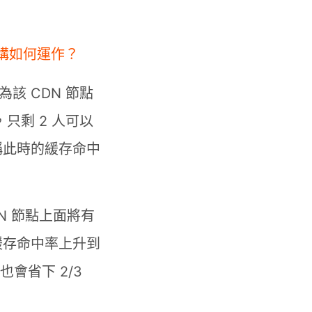
架構如何運作？
為該 CDN 節點
只剩 2 人可以
稱此時的緩存命中
DN 節點上面將有
緩存命中率上升到
會省下 2/3