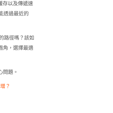
內容緩存以及傳遞速
能透過最近的
快的路徑嗎？該如
眉角，選擇最適
心問題。
大增？