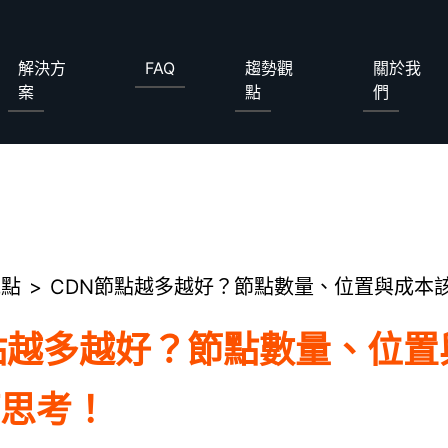
解決方
FAQ
趨勢觀
關於我
案
點
們
中國加速
DDoS攻擊緩解
WAF防禦
SOC託管
全球加速
產品介紹
ApeiroCDN
解決方案
觀點
CDN節點越多越好？節點數量、位置與成本
點越多越好？節點數量、位置
中國加速
DDoS攻擊緩解
思考！
WAF防禦