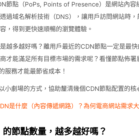
網站加速指南
節點（PoPs, Points of Presence）是網站
WAF 規則實戰攻略
N透過域名解析技術（DNS），讓用戶訪問網站時，
內容，得到更快速順暢的瀏覽體驗。
Ａ級資安監控
點是越多越好嗎？離用戶最近的CDN節點一定是最
務商才能滿足所有目標市場的需求呢？看懂節點佈署
的服務才能最節省成本！
CH
EN
以小劇場的方式，協助釐清幾個CDN節點配置的核
CDN是什麼（內容傳遞網路）？為何電商網站需求
N 的節點數量，越多越好嗎？