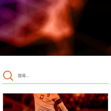
SOC託管
全球加速
FAQ
趨勢觀點
搜
關於我們
尋
關
鍵
字:
下載白皮書