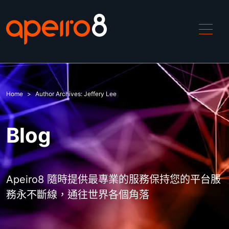
產品介紹
Home
Author Archives:
Jeffery Lee
ApeiroCDN
Blog
解決方案
中國加速
Apeiro8 隨時提供最專業的服務保持您的平台服
務永不斷線，通往世界各個角落
DDoS攻擊緩解
WAF防禦