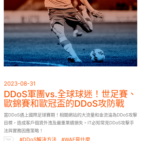
網站加速指南
WAF 規則實戰攻略
Ａ級資安監控
CH
EN
2023-08-31
DDoS軍團vs.全球球迷！世足賽、
歐錦賽和歐冠盃的DDoS攻防戰
當DDoS遇上國際足球賽期！相關網站的大流量和金流淪為DDoS攻擊
目標，造成客戶個資外洩及嚴重業績損失。IT必知常見DDoS攻擊手
法與實務因應策略！
#DDoS解決方法
#WAF是什麼