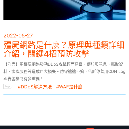
2022-05-27
殭屍網路是什麼？原理與種類詳細
介紹，關鍵4招預防攻擊
【詳盡】用殭屍網路發動DDoS攻擊輕而易舉，傳垃圾訊息、竊取資
料、癱瘓服務等造成巨大損失。防守遠遠不夠，告訴你善用CDN Log
與告警機制有多重要！
#DDoS解決方法
#WAF是什麼