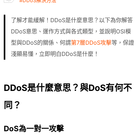
#DDoS解決方法
SOC託管
了解才能緩解！DDoS是什麼意思？以下為你解答
全球加速
DDoS意思、運作方式與各式類型，並說明OSI模
型與DDoS的關係、何謂
第7層DDoS攻擊
等，保證
FAQ
淺顯易懂，立即明白DDoS是什麼！
趨勢觀點
DDoS是什麼意思？與DoS有何不
關於我們
同？
下載白皮書
DoS為一對一攻擊