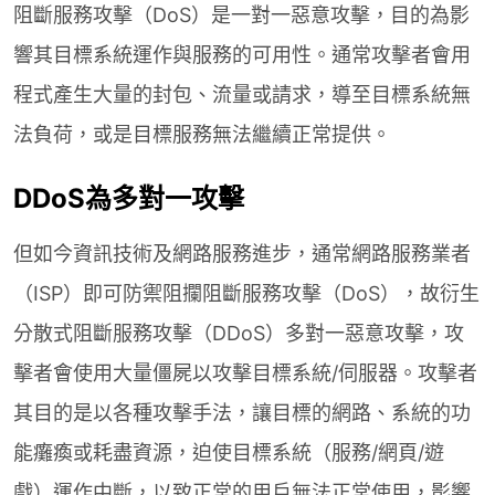
網站加速指南
阻斷服務攻擊（DoS）是一對一惡意攻擊，目的為影
WAF 規則實戰攻略
響其目標系統運作與服務的可用性。通常攻擊者會用
程式產生大量的封包、流量或請求，導至目標系統無
Ａ級資安監控
法負荷，或是目標服務無法繼續正常提供。
DDoS為多對一攻擊
但如今資訊技術及網路服務進步，通常網路服務業者
CH
EN
（ISP）即可防禦阻攔阻斷服務攻擊（DoS），故衍生
分散式阻斷服務攻擊（DDoS）多對一惡意攻擊，攻
擊者會使用大量僵屍以攻擊目標系統/伺服器。攻擊者
其目的是以各種攻擊手法，讓目標的網路、系統的功
能癱瘓或耗盡資源，迫使目標系統（服務/網頁/遊
戲）運作中斷，以致正常的用戶無法正常使用，影響