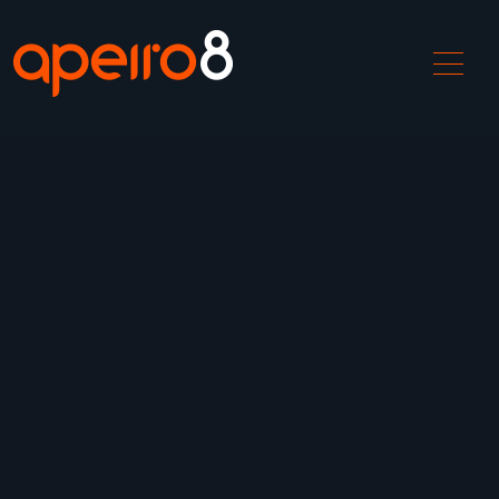
產品介紹
ApeiroCDN
解決方案
中國加速
DDoS攻擊緩解
WAF防禦